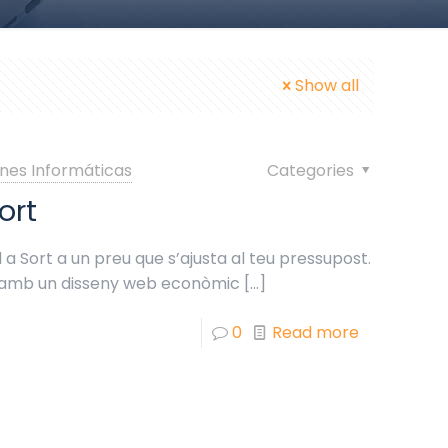
Show all
nes Informáticas
Categories
ort
a Sort a un preu que s’ajusta al teu pressupost.
t amb un disseny web econòmic
[…]
0
Read more