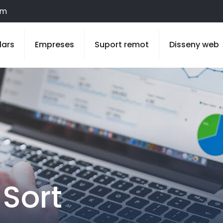
om
lars
Empreses
Suport remot
Disseny web
Sort