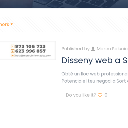
hors
Published by
Moreu Solucio
Disseny web a S
Obté un lloc web professional 
Potencia el teu negoci a Sor
Do you like it?
0