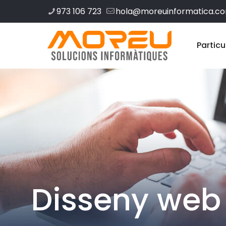
973 106 723
hola@moreuinformatica.c
Particu
Disseny web 