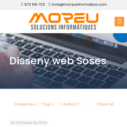
973 106 723
hola@moreuinformatica.com
Disseny web Soses
Categories
Tags
Authors
Show all
23 d'octubre de 2024