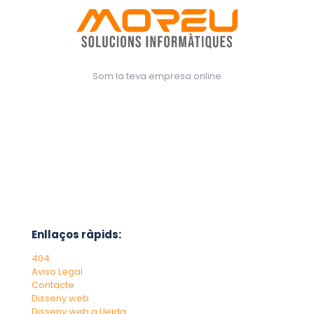
Som la teva empresa online
Enllaços ràpids:
404
Aviso Legal
Contacte
Disseny web
Disseny web a Lleida