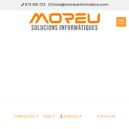
973 106 723
hola@moreuinformatica.com
Disseny web Torre-
serona
Categories
Tags
Authors
Show all