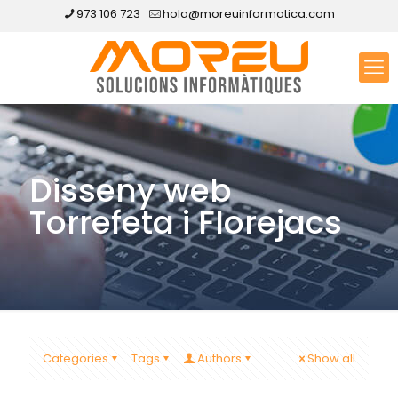
973 106 723
hola@moreuinformatica.com
Disseny web
Torrefeta i Florejacs
Categories
Tags
Authors
Show all