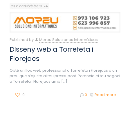
23 d'octubre de 2024
Published by
Moreu Soluciones Informáticas
Disseny web a Torrefeta i
Florejacs
Obté un lloc web professional a Torrefeta i Florejacs a un
preu que s’ajusta al teu pressupost. Potencia el teu negoci
a Torrefeta i Florejacs amb
[…]
0
0
Read more