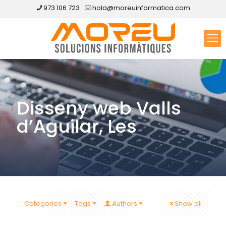
973 106 723
hola@moreuinformatica.com
Disseny web Valls
d’Aguilar, Les
Categories
Tags
Authors
Show all