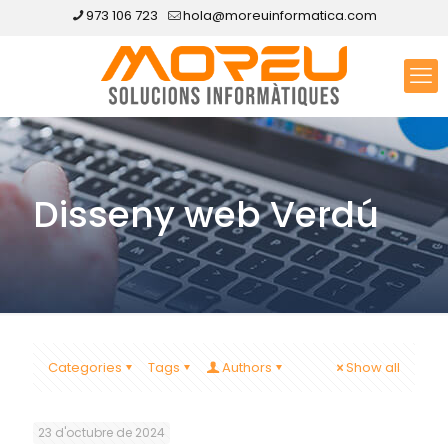
973 106 723
hola@moreuinformatica.com
Disseny web Verdú
Categories
Tags
Authors
Show all
23 d'octubre de 2024