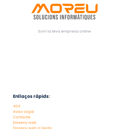
Som la teva empresa online
Enllaços ràpids:
404
Aviso Legal
Contacte
Disseny web
Disseny web a Lleida