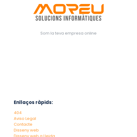
Som la teva empresa online
Enllaços ràpids:
404
Aviso Legal
Contacte
Disseny web
Disseny web a Lleida