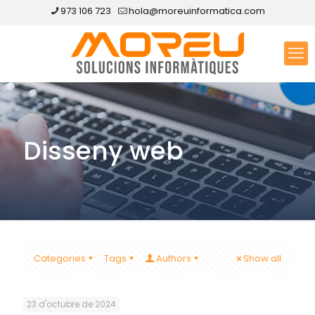
973 106 723
hola@moreuinformatica.com
Disseny web
Categories
Tags
Authors
Show all
23 d'octubre de 2024