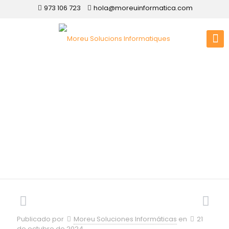
973 106 723
hola@moreuinformatica.com
Diseño web en
Asturias
Publicado por
Moreu Soluciones Informáticas
en
21
de octubre de 2024