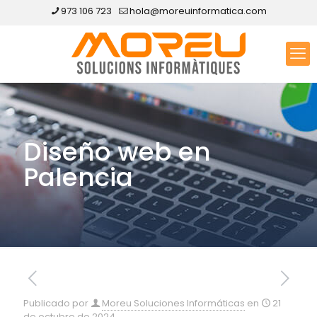
973 106 723
hola@moreuinformatica.com
Diseño web en
Palencia
Publicado por
Moreu Soluciones Informáticas
en
21
de octubre de 2024