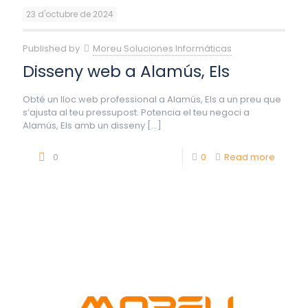
23 d'octubre de 2024
Published by
Moreu Soluciones Informáticas
Disseny web a Alamús, Els
Obté un lloc web professional a Alamús, Els a un preu que
s’ajusta al teu pressupost. Potencia el teu negoci a
Alamús, Els amb un disseny
[…]
0
0
Read more