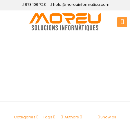
973 106 723
hola@moreuinformatica.com
Disseny web
Alamús, Els
Categories
Tags
Authors
Show all