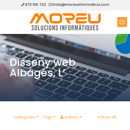
973 106 723
hola@moreuinformatica.com
Disseny web
Albagés, L’
Categories
Tags
Authors
Show all