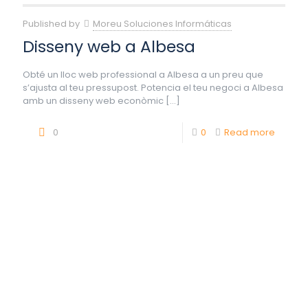
Published by
Moreu Soluciones Informáticas
Disseny web a Albesa
Obté un lloc web professional a Albesa a un preu que
s’ajusta al teu pressupost. Potencia el teu negoci a Albesa
amb un disseny web econòmic
[…]
0
0
Read more