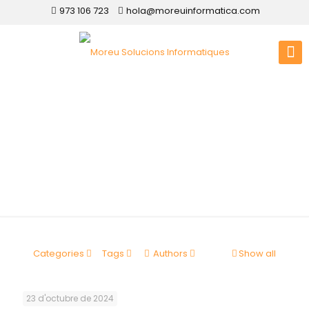
973 106 723
hola@moreuinformatica.com
Disseny web Albesa
Categories
Tags
Authors
Show all
23 d'octubre de 2024