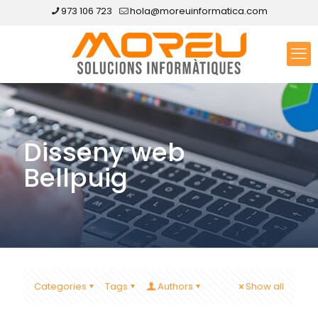
973 106 723
hola@moreuinformatica.com
Disseny web
Bellpuig
Categories
Tags
Authors
Show all