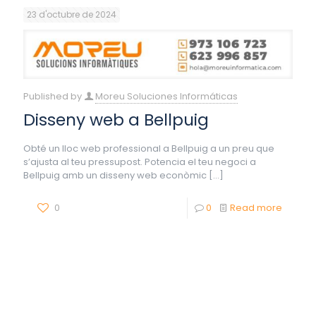
23 d'octubre de 2024
Published by
Moreu Soluciones Informáticas
Disseny web a Bellpuig
Obté un lloc web professional a Bellpuig a un preu que
s’ajusta al teu pressupost. Potencia el teu negoci a
Bellpuig amb un disseny web econòmic
[…]
0
0
Read more