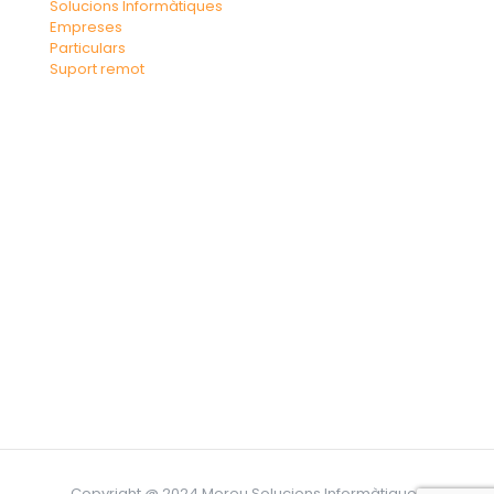
Solucions Informàtiques
Empreses
Particulars
Suport remot
Copyright @ 2024 Moreu Solucions Informàtiques