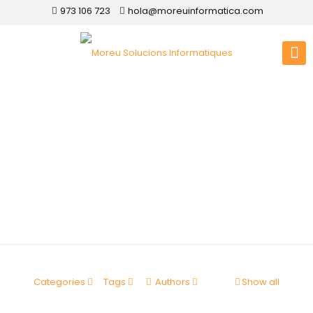
973 106 723
hola@moreuinformatica.com
Disseny web
Castelldans
Categories
Tags
Authors
Show all