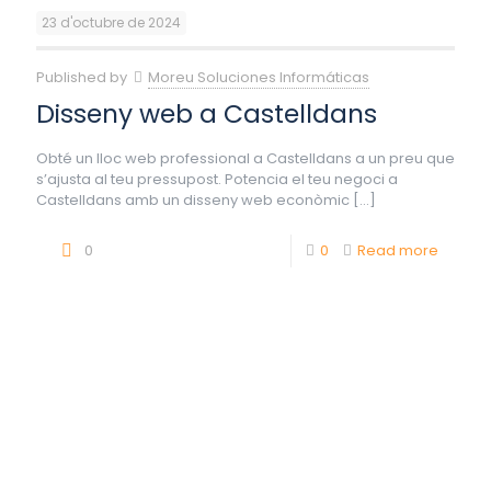
23 d'octubre de 2024
Published by
Moreu Soluciones Informáticas
Disseny web a Castelldans
Obté un lloc web professional a Castelldans a un preu que
s’ajusta al teu pressupost. Potencia el teu negoci a
Castelldans amb un disseny web econòmic
[…]
0
0
Read more