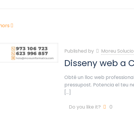
hors
Published by
Moreu Solucio
Disseny web a 
Obté un lloc web professional
pressupost. Potencia el teu
[…]
Do you like it?
0