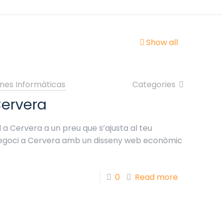
Show all
nes Informáticas
Categories
Cervera
 a Cervera a un preu que s’ajusta al teu
 negoci a Cervera amb un disseny web econòmic
0
Read more