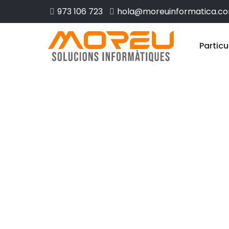
973 106 723
hola@moreuinformatica.c
Particu
Disseny web