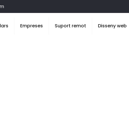
om
lars
Empreses
Suport remot
Disseny web
 Cervera