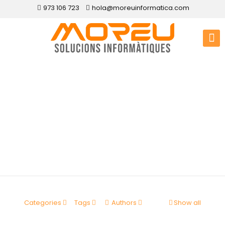
973 106 723
hola@moreuinformatica.com
Disseny web Cervià
de les Garrigues
Categories
Tags
Authors
Show all