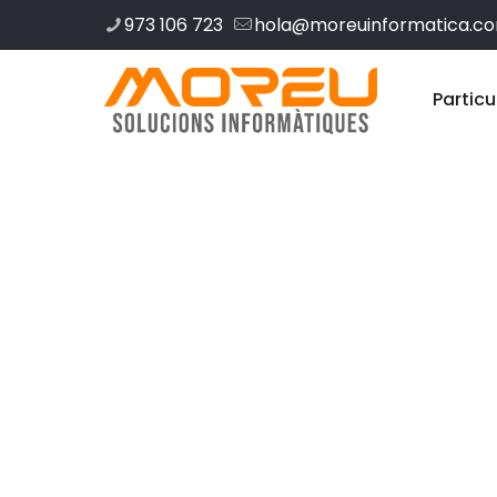
973 106 723
hola@moreuinformatica.c
Particu
Disseny web 