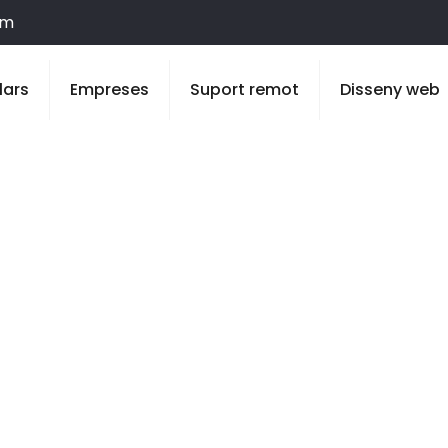
om
lars
Empreses
Suport remot
Disseny web
Esterri de Car