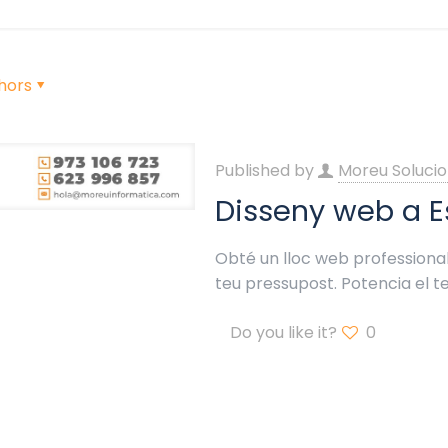
hors
Published by
Moreu Solucio
Disseny web a E
Obté un lloc web professional 
teu pressupost. Potencia el t
Do you like it?
0