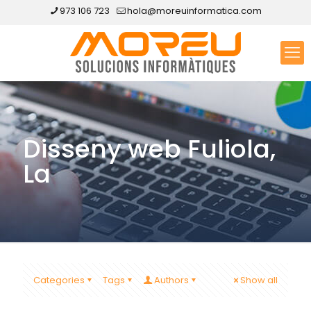
973 106 723
hola@moreuinformatica.com
Disseny web Fuliola,
La
Categories
Tags
Authors
Show all