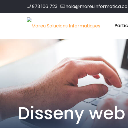
973 106 723
hola@moreuinformatica.c
Parti
Disseny web