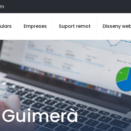
om
culars
Empreses
Suport remot
Disseny we
 Guimerà