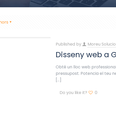
hors
Published by
Moreu Solucio
Disseny web a 
Obté un lloc web professional
pressupost. Potencia el teu
[…]
Do you like it?
0