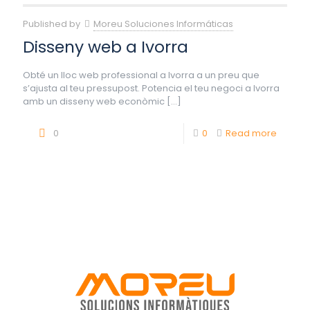
Published by
Moreu Soluciones Informáticas
Disseny web a Ivorra
Obté un lloc web professional a Ivorra a un preu que
s’ajusta al teu pressupost. Potencia el teu negoci a Ivorra
amb un disseny web econòmic
[…]
0
0
Read more