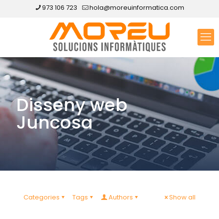
973 106 723
hola@moreuinformatica.com
Disseny web
Juncosa
Categories
Tags
Authors
Show all