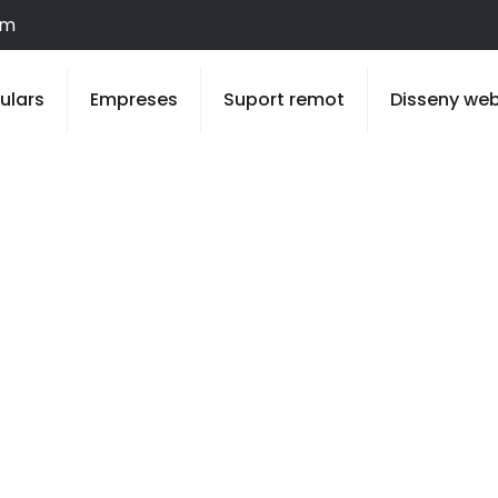
om
culars
Empreses
Suport remot
Disseny we
 Maldà