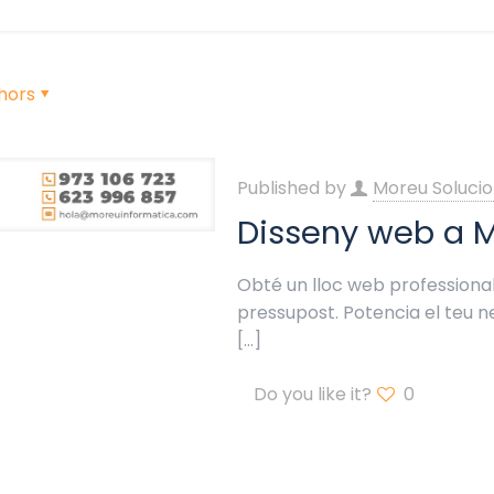
hors
Published by
Moreu Solucio
Disseny web a 
Obté un lloc web professional
pressupost. Potencia el teu
[…]
Do you like it?
0