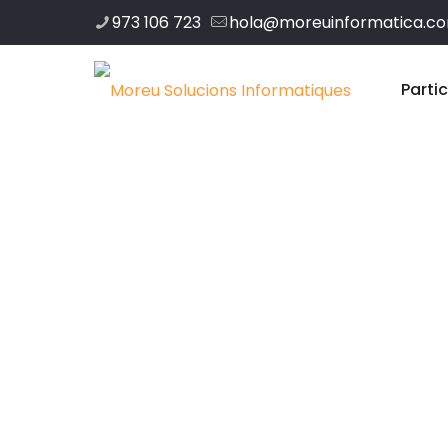
973 106 723
hola@moreuinformatica.c
Parti
Disseny web