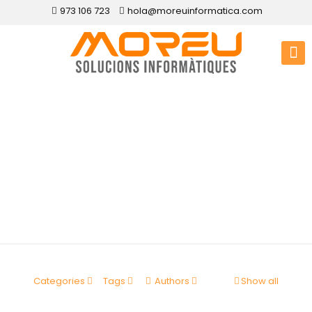
973 106 723
hola@moreuinformatica.com
Disseny web
Montellà i Martinet
Categories
Tags
Authors
Show all