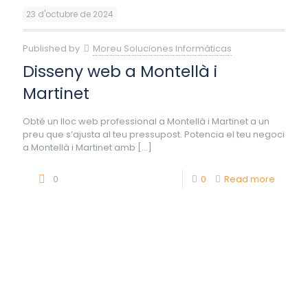
23 d'octubre de 2024
Published by
Moreu Soluciones Informáticas
Disseny web a Montellà i
Martinet
Obté un lloc web professional a Montellà i Martinet a un
preu que s’ajusta al teu pressupost. Potencia el teu negoci
a Montellà i Martinet amb
[…]
0
0
Read more