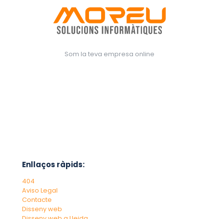
Som la teva empresa online
Enllaços ràpids:
404
Aviso Legal
Contacte
Disseny web
Disseny web a Lleida