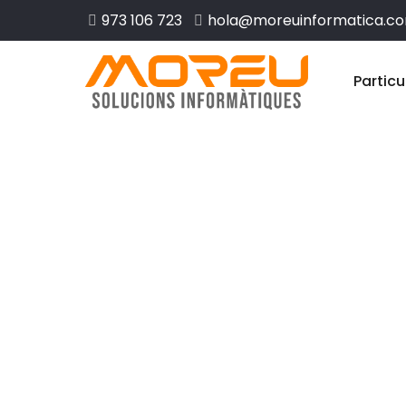
973 106 723
hola@moreuinformatica.c
Particu
Disseny web 