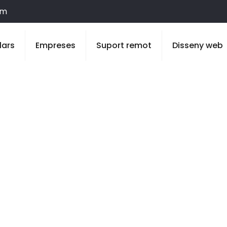
om
lars
Empreses
Suport remot
Disseny web
Montoliu de Ll