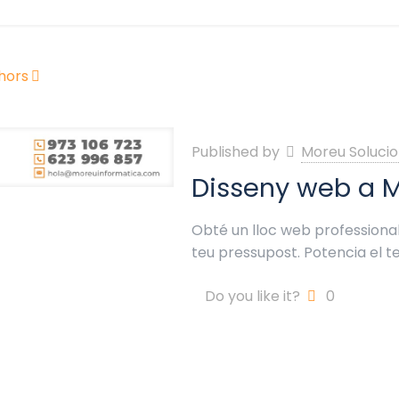
hors
Published by
Moreu Solucio
Disseny web a M
Obté un lloc web professional 
teu pressupost. Potencia el t
Do you like it?
0