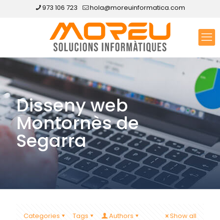
973 106 723
hola@moreuinformatica.com
Disseny web
Montornès de
Segarra
Categories
Tags
Authors
Show all