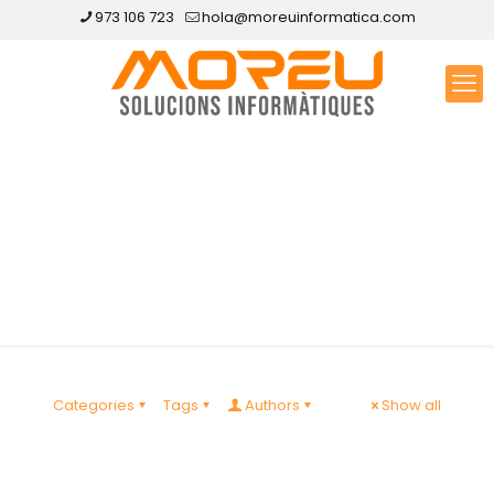
973 106 723
hola@moreuinformatica.com
Disseny web Navès
Categories
Tags
Authors
Show all