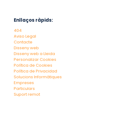
Enllaços ràpids:
404
Aviso Legal
Contacte
Disseny web
Disseny web a Lleida
Personalizar Cookies
Política de Cookies
Política de Privacidad
Solucions Informàtiques
Empreses
Particulars
Suport remot