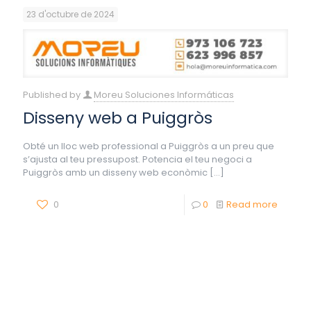
23 d'octubre de 2024
Published by
Moreu Soluciones Informáticas
Disseny web a Puiggròs
Obté un lloc web professional a Puiggròs a un preu que
s’ajusta al teu pressupost. Potencia el teu negoci a
Puiggròs amb un disseny web econòmic
[…]
0
0
Read more