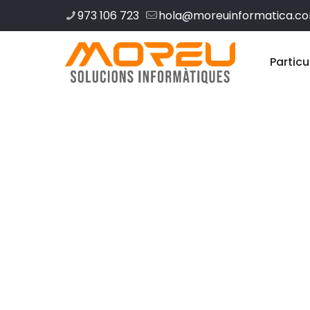
973 106 723
hola@moreuinformatica.c
Particu
Disseny web 