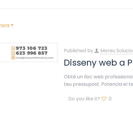
hors
Published by
Moreu Solucio
Disseny web a P
Obté un lloc web professional 
teu pressupost. Potencia el t
Do you like it?
0