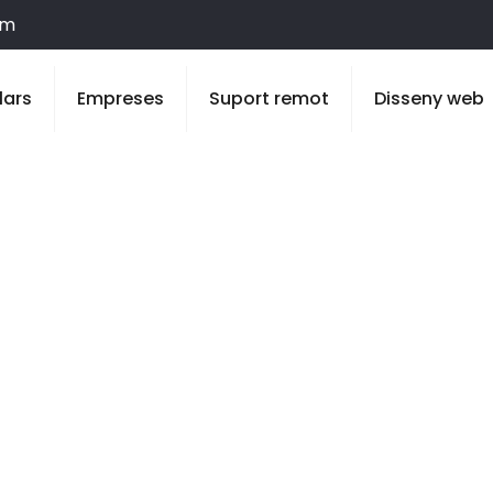
om
lars
Empreses
Suport remot
Disseny web
Puigverd de Ll