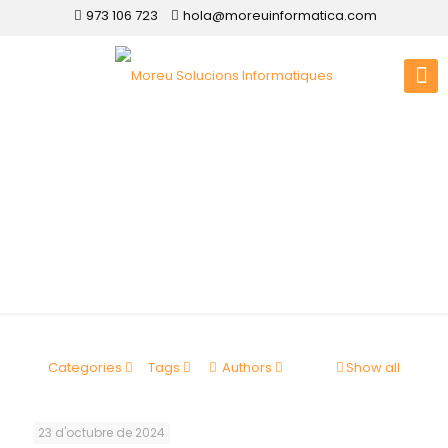
973 106 723
hola@moreuinformatica.com
Disseny web Riner
Categories
Tags
Authors
Show all
23 d'octubre de 2024