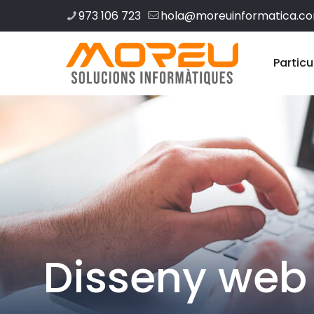
973 106 723
hola@moreuinformatica.c
Particu
Disseny web