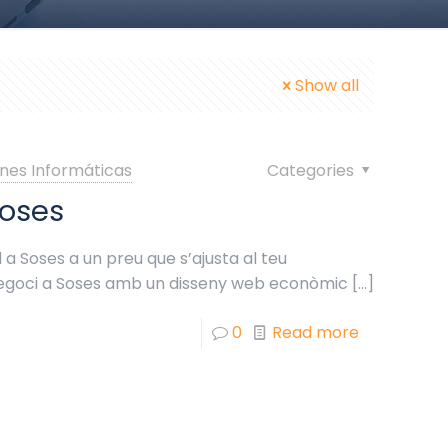
Show all
nes Informáticas
Categories
Soses
a Soses a un preu que s’ajusta al teu
negoci a Soses amb un disseny web econòmic
[…]
0
Read more