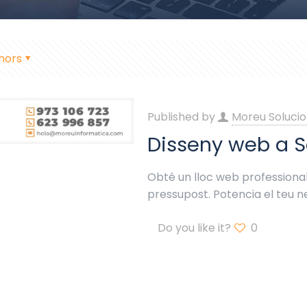
hors
Published by
Moreu Solucio
Disseny web a 
Obté un lloc web professional 
pressupost. Potencia el teu 
Do you like it?
0