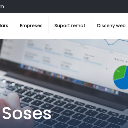
om
lars
Empreses
Suport remot
Disseny web
 Soses