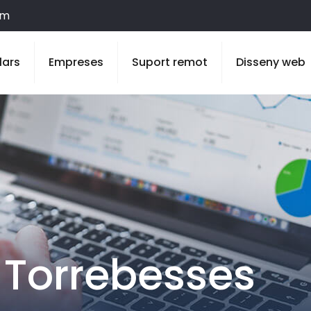
om
lars
Empreses
Suport remot
Disseny web
 Torrebesses