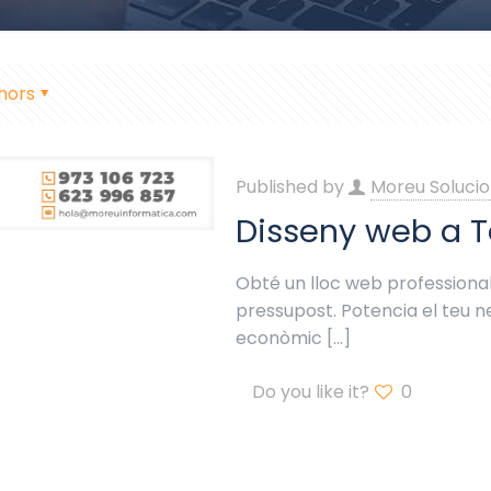
hors
Published by
Moreu Solucio
Disseny web a T
Obté un lloc web professional
pressupost. Potencia el teu 
econòmic
[…]
Do you like it?
0