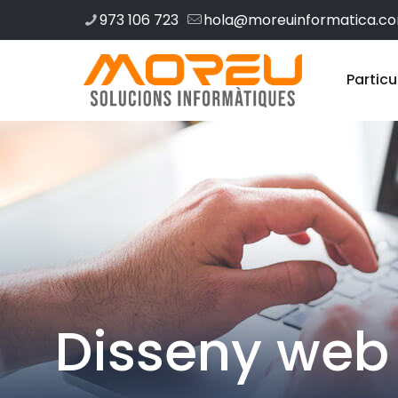
973 106 723
hola@moreuinformatica.c
Particu
Disseny web