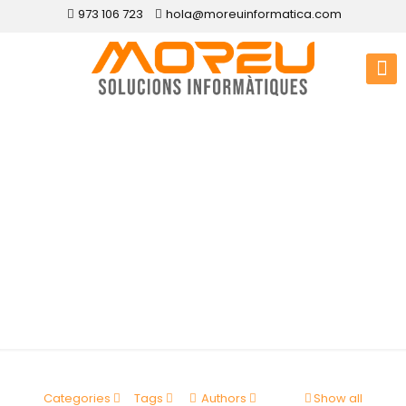
973 106 723
hola@moreuinformatica.com
Disseny web
Vallbona de les
Monges
Categories
Tags
Authors
Show all