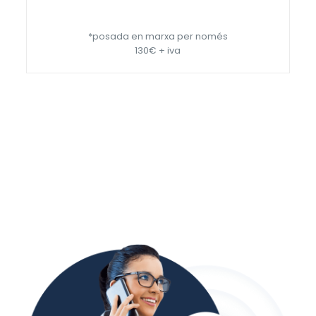
*posada en marxa per només
130€ + iva