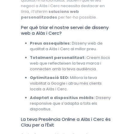
qualitat ni funcionalitat. Sabem que el teu
negoci a Alàs i Cerc necessita destacar en
línia, i t’oferim
solucions web
personalitzades
per fer-ho possible.
Per què triar el nostre servei de disseny
web a Alàs i Cerc?
Preus assequibles:
Disseny web de
qualitat a Alàs i Cerc al millor preu.
Totalment personalitzat:
Creem llocs
web que reflecteixen la teva marca i
connecten amb la teva audiència.
Optimització SEO:
Millora la teva
visibilitat a Google i atrau més clients
locals a Alàs i Cerc.
Adaptat a dispositius mòbils:
Disseny
responsive que s’adapta a tots els
dispositius.
La teva Presència Online a Alàs i Cerc és
Clau per a l’Èxit