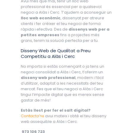
Avui més que mai, tenir un lloc web
professional és essencial per a qualsevol
negoci a Alàs i Cerc. T’ajudem a aconseguir un
lloc web econòmic
, dissenyat per atreure
clients i fer créixer el teu negoci de forma
ràpida i efectiva. Des de
dissenys web per a
petites empreses
fins a projectes més
grans, tenim la solució perfecta per a tu.
Disseny Web de Qualitat a Preu
Competitiu a Alàs i Cerc
No importa si estàs començant o ja tens un
negoci consolidat a Alàs i Cerc, t’oferim un
disseny web professional
, modern i fàcil
d’utilitzar, adaptat a les necessitats del teu
mercat. Fes que el teu negoci a Alàs i Cerc
tingui l’impacte digital que es mereix sense
gastar de més!
Estàs llest per fer el salt digital?
Contacta’ns
avui mateix i obté el teu disseny
web assequible a Alàs i Cerc.
973 106 723