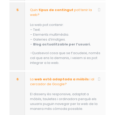
5
Quin
tipus de contingut
pot tenir la
web?
La web pot contenir:
– Text.
– Elements multimèdia.
– Galeries d’imatges.
–
Blog actualitzable per l’usuari.
-Qualsevol cosa que se t’acudeixi, només
cal que ens la demanis, i veiem si es pot
integrar a la web.
6
La
web està adaptada a mòbils
i al
cercador de Google?
El disseny és responsive, adaptat a
mòbils, tauletes i ordinadors perquè els
usuaris puguin navegar per la web de la
manera més còmoda possible.