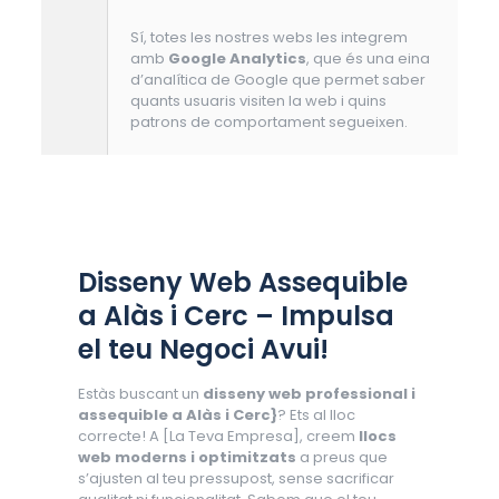
Sí, totes les nostres webs les integrem
amb
Google Analytics
, que és una eina
d’analítica de Google que permet saber
quants usuaris visiten la web i quins
patrons de comportament segueixen.
Disseny Web Assequible
a Alàs i Cerc – Impulsa
el teu Negoci Avui!
Estàs buscant un
disseny web professional i
assequible a Alàs i Cerc}
? Ets al lloc
correcte! A [La Teva Empresa], creem
llocs
web moderns i optimitzats
a preus que
s’ajusten al teu pressupost, sense sacrificar