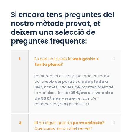
Si encara tens preguntes del
nostre mètode provat, et
deixem una selecció de
preguntes frequents:
1
En què consisteix la
web gratis +
tarifa plana
?
Realitzem el disseny i posada en marxa
de la
web corporativa adaptada a
SEO
, només pagues pel manteniment de
la mateixa, des de
25€/mes + iva o des
de 50€/mes + iva
en el cas d’e-
commerce ( botiga en línia).
2
Hi ha algun tipus de
permanència
?
Què passa si no vull el servei?