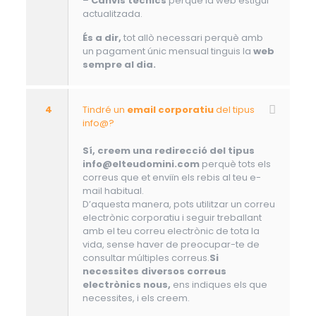
–
Canvis tècnics
perquè la web estigui
actualitzada.
És a dir,
tot allò necessari perquè amb
un pagament únic mensual tinguis la
web
sempre al dia.
4
Tindré un
email corporatiu
del tipus
info@?
Sí, creem una redirecció del tipus
info@elteudomini.com
perquè tots els
correus que et enviïn els rebis al teu e-
mail habitual.
D’aquesta manera, pots utilitzar un correu
electrònic corporatiu i seguir treballant
amb el teu correu electrònic de tota la
vida, sense haver de preocupar-te de
consultar múltiples correus.
Si
necessites diversos correus
electrònics nous,
ens indiques els que
necessites, i els creem.