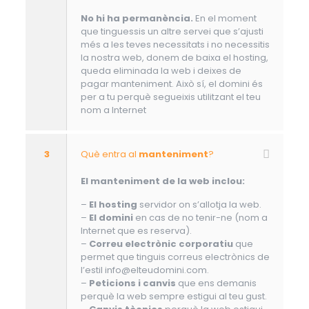
No hi ha permanència.
En el moment
que tinguessis un altre servei que s’ajusti
més a les teves necessitats i no necessitis
la nostra web, donem de baixa el hosting,
queda eliminada la web i deixes de
pagar manteniment. Això sí, el domini és
per a tu perquè segueixis utilitzant el teu
nom a Internet
3
Què entra al
manteniment
?
El manteniment de la web inclou:
–
El hosting
servidor on s’allotja la web.
–
El domini
en cas de no tenir-ne (nom a
Internet que es reserva).
–
Correu electrònic corporatiu
que
permet que tinguis correus electrònics de
l’estil info@elteudomini.com.
–
Peticions i canvis
que ens demanis
perquè la web sempre estigui al teu gust.