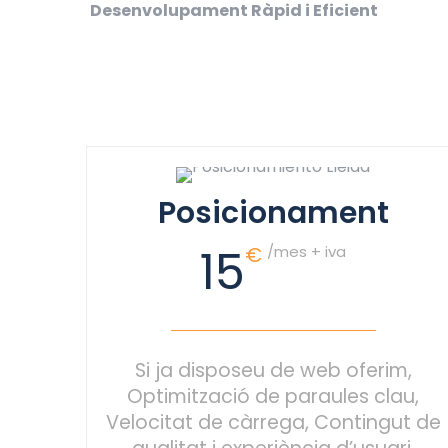
Desenvolupament Ràpid i Eficient
Posicionament
15
€
/mes + iva
Si ja disposeu de web oferim,
Optimització de paraules clau,
Velocitat de càrrega, Contingut de