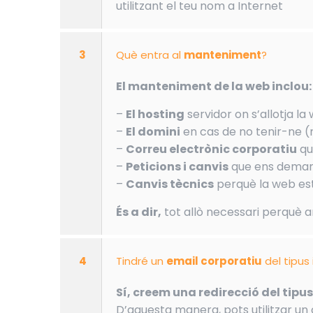
utilitzant el teu nom a Internet
3
Què entra al
manteniment
?
El manteniment de la web inclou:
–
El hosting
servidor on s’allotja la
–
El domini
en cas de no tenir-ne (
–
Correu electrònic corporatiu
qu
–
Peticions i canvis
que ens demani
–
Canvis tècnics
perquè la web est
És a dir,
tot allò necessari perquè 
4
Tindré un
email corporatiu
del tipus
Sí, creem una redirecció del tip
D’aquesta manera, pots utilitzar un 