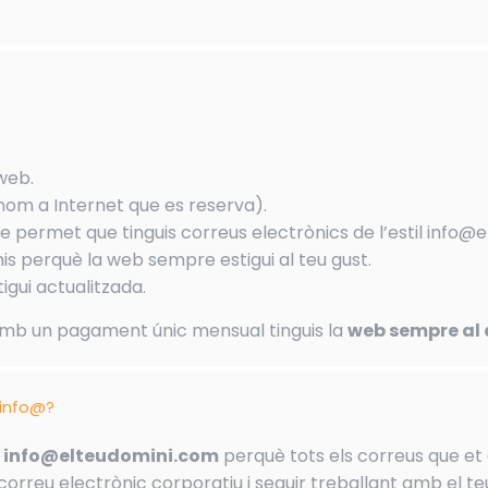
 web.
nom a Internet que es reserva).
e permet que tinguis correus electrònics de l’estil info@
s perquè la web sempre estigui al teu gust.
igui actualitzada.
amb un pagament únic mensual tinguis la
web sempre al 
 info@?
us info@elteudomini.com
perquè tots els correus que et e
correu electrònic corporatiu i seguir treballant amb el te