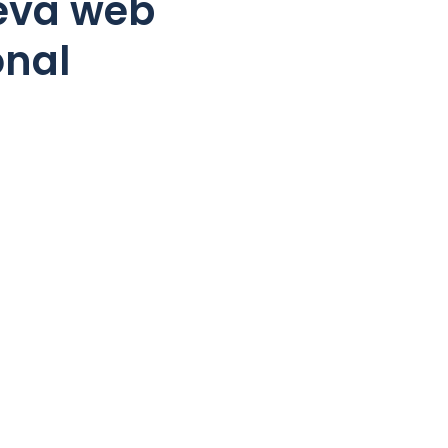
teva web
onal