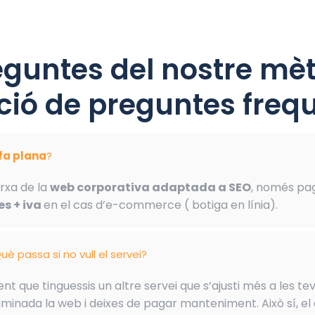
eguntes del nostre mèt
ió de preguntes frequ
ifa plana
?
rxa de la
web corporativa adaptada a SEO
, només pa
s + iva
en el cas d’e-commerce ( botiga en línia).
uè passa si no vull el servei?
t que tinguessis un altre servei que s’ajusti més a les tev
minada la web i deixes de pagar manteniment. Això sí, el 