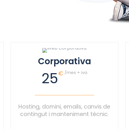
Corporativa
25
€
/mes + iva
Hosting, domini, emails, canvis de
contingut i manteniment tècnic.