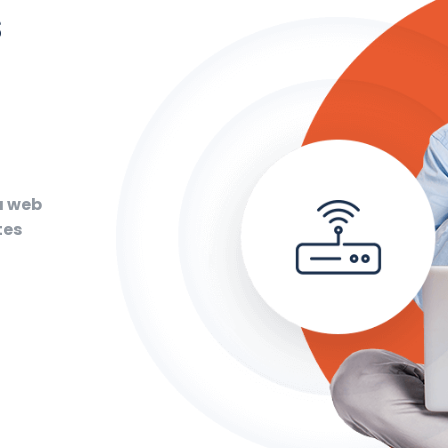
s
a web
tes