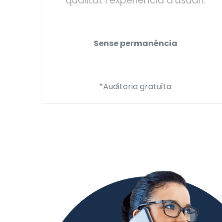
qualitat i experiència d’usuari.
Sense permanència
*Auditoria gratuïta