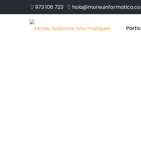
973 106 723
hola@moreuinformatica.c
Parti
Disseny web 