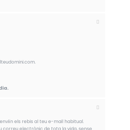
elteudomini.com.
dia.
nviïn els rebis al teu e-mail habitual.
u correu electrònic de tota la vida, sense