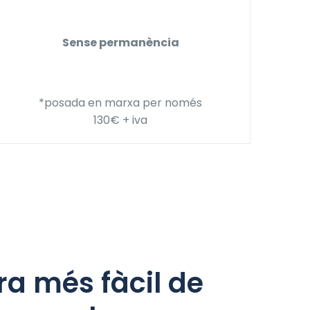
Sense permanència
*posada en marxa per només
130€ + iva
a més fàcil de