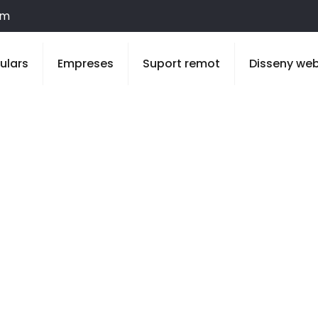
om
culars
Empreses
Suport remot
Disseny we
a Alamús, Els