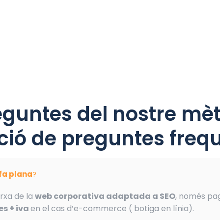
eguntes del nostre mèt
ió de preguntes frequ
ifa plana
?
rxa de la
web corporativa adaptada a SEO
, només pa
s + iva
en el cas d’e-commerce ( botiga en línia).