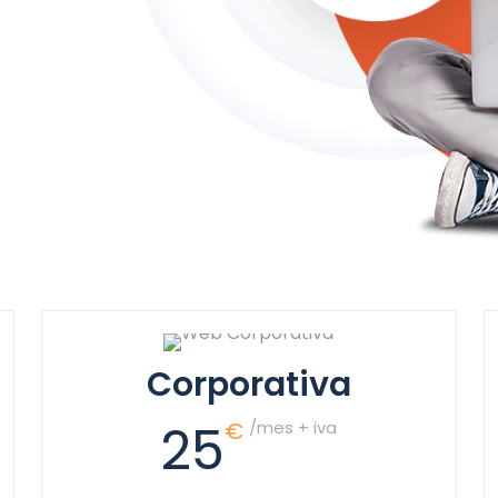
Corporativa
25
€
/mes + iva