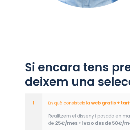
Si encara tens pr
deixem una selecc
1
En què consisteix la
web gratis + tar
Realitzem el disseny i posada en ma
de
25€/mes + iva o des de 50€/me