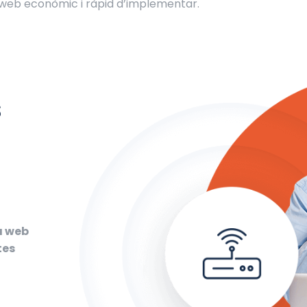
 web econòmic i ràpid d’implementar.
s
a web
tes