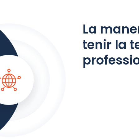
La maner
tenir la 
professi