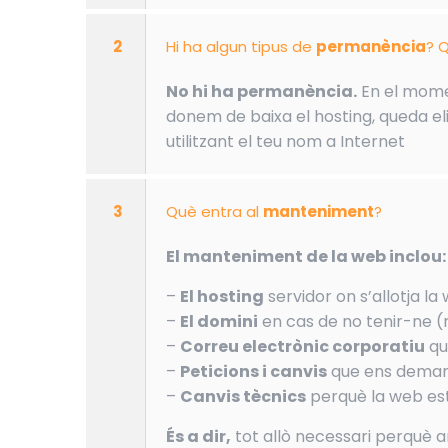
2
Hi ha algun tipus de
permanència
? Q
No hi ha permanència.
En el momen
donem de baixa el hosting, queda eli
utilitzant el teu nom a Internet
3
Què entra al
manteniment
?
El manteniment de la web inclou:
–
El hosting
servidor on s’allotja la
–
El domini
en cas de no tenir-ne (
–
Correu electrònic corporatiu
qu
–
Peticions i canvis
que ens demani
–
Canvis tècnics
perquè la web est
És a dir,
tot allò necessari perquè 