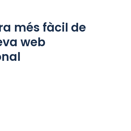
a més fàcil de
teva web
onal