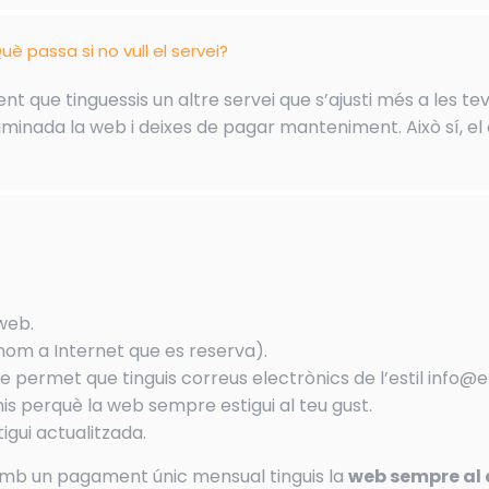
uè passa si no vull el servei?
t que tinguessis un altre servei que s’ajusti més a les tev
minada la web i deixes de pagar manteniment. Això sí, el 
 web.
nom a Internet que es reserva).
e permet que tinguis correus electrònics de l’estil info@
s perquè la web sempre estigui al teu gust.
igui actualitzada.
amb un pagament únic mensual tinguis la
web sempre al 