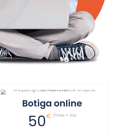
Botiga online
50
€
/mes + iva