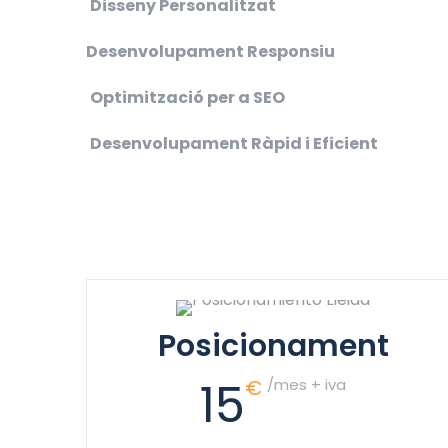
Disseny Personalitzat
Desenvolupament Responsiu
Optimització per a SEO
Desenvolupament Ràpid i Eficient
Posicionament
15
€
/mes + iva