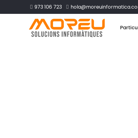
973 106 723
hola@moreuinformatica.c
Particu
Disseny web