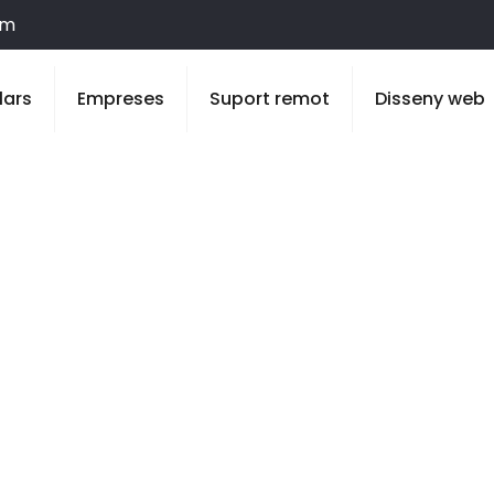
om
lars
Empreses
Suport remot
Disseny web
 a Maldà