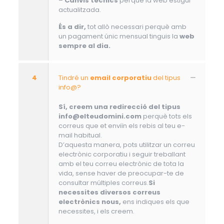
–
Canvis tècnics
perquè la web estigui
actualitzada.
És a dir,
tot allò necessari perquè amb
un pagament únic mensual tinguis la
web
sempre al dia.
4
Tindré un
email corporatiu
del tipus
info@?
Sí, creem una redirecció del tipus
info@elteudomini.com
perquè tots els
correus que et enviïn els rebis al teu e-
mail habitual.
D’aquesta manera, pots utilitzar un correu
electrònic corporatiu i seguir treballant
amb el teu correu electrònic de tota la
vida, sense haver de preocupar-te de
consultar múltiples correus.
Si
necessites diversos correus
electrònics nous,
ens indiques els que
necessites, i els creem.