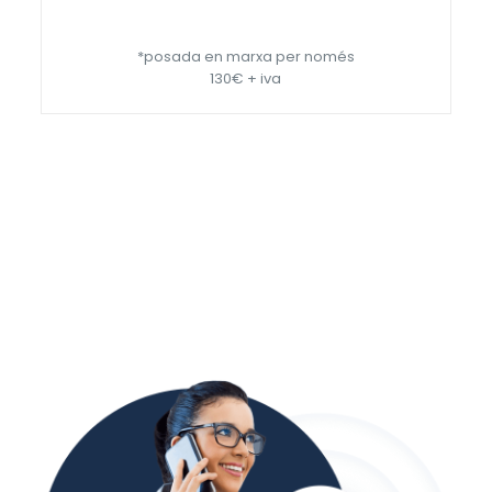
*posada en marxa per només
130€ + iva