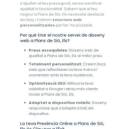
s’ajusten al teu pressupost, sense sacrificar
qualitat ni funcionalitat. Sabem que el teu
negoci a Plans de Sió, Els necessita destacar
en línia, i t’oferim
solucions web
personalitzades
per fer-ho possible.
Per què triar el nostre servei de disseny
web a Plans de Sió, Els?
Preus assequibles:
Disseny web de
qualitat a Plans de Sió, Els al millor preu.
Totalment personalitzat:
Creem llocs
web que reflecteixen la teva marca i
connecten amb la teva audiència.
Optimització SEO:
Millora la teva
visibilitat a Google i atrau més clients
locals a Plans de Sió, Els.
Adaptat a dispositius mòbils:
Disseny
responsive que s’adapta a tots els
dispositius.
La teva Presència Online a Plans de Sió,
Els és Clau per a l’Èxit