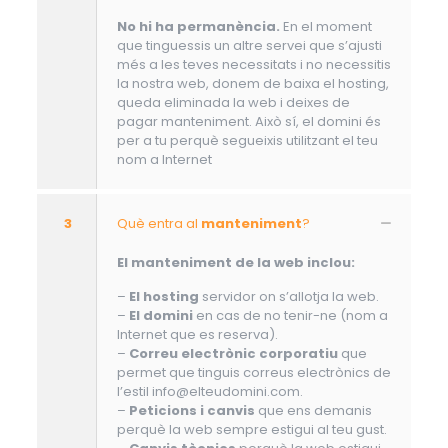
No hi ha permanència.
En el moment
que tinguessis un altre servei que s’ajusti
més a les teves necessitats i no necessitis
la nostra web, donem de baixa el hosting,
queda eliminada la web i deixes de
pagar manteniment. Això sí, el domini és
per a tu perquè segueixis utilitzant el teu
nom a Internet
3
Què entra al
manteniment
?
El manteniment de la web inclou:
–
El hosting
servidor on s’allotja la web.
–
El domini
en cas de no tenir-ne (nom a
Internet que es reserva).
–
Correu electrònic corporatiu
que
permet que tinguis correus electrònics de
l’estil info@elteudomini.com.
–
Peticions i canvis
que ens demanis
perquè la web sempre estigui al teu gust.