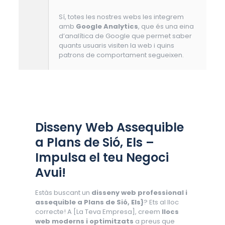
Sí, totes les nostres webs les integrem
amb
Google Analytics
, que és una eina
d’analítica de Google que permet saber
quants usuaris visiten la web i quins
patrons de comportament segueixen.
Disseny Web Assequible
a Plans de Sió, Els –
Impulsa el teu Negoci
Avui!
Estàs buscant un
disseny web professional i
assequible a Plans de Sió, Els}
? Ets al lloc
correcte! A [La Teva Empresa], creem
llocs
web moderns i optimitzats
a preus que