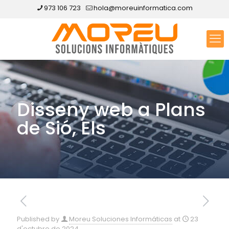
973 106 723
hola@moreuinformatica.com
Disseny web a Plans
de Sió, Els
Published by
Moreu Soluciones Informáticas
at
23
d'octubre de 2024