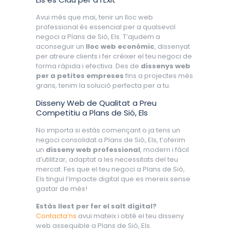
Avui més que mai, tenir un lloc web
professional és essencial per a qualsevol
negoci a Plans de Sió, Els. T’ajudem a
aconseguir un
lloc web econòmic
, dissenyat
per atreure clients i fer créixer el teu negoci de
forma ràpida i efectiva. Des de
dissenys web
per a petites empreses
fins a projectes més
grans, tenim la solució perfecta per a tu.
Disseny Web de Qualitat a Preu
Competitiu a Plans de Sió, Els
No importa si estàs començant o ja tens un
negoci consolidat a Plans de Sió, Els, t’oferim
un
disseny web professional
, modern i fàcil
d’utilitzar, adaptat a les necessitats del teu
mercat. Fes que el teu negoci a Plans de Sió,
Els tingui l’impacte digital que es mereix sense
gastar de més!
Estàs llest per fer el salt digital?
Contacta’ns
avui mateix i obté el teu disseny
web assequible a Plans de Sió, Els.