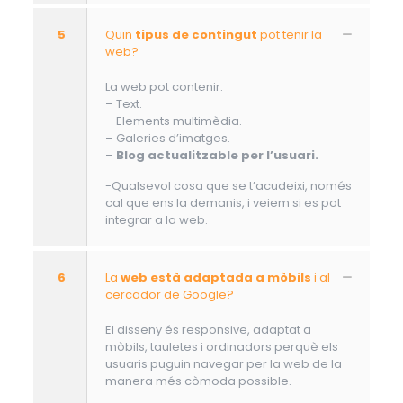
5
Quin
tipus de contingut
pot tenir la
web?
La web pot contenir:
– Text.
– Elements multimèdia.
– Galeries d’imatges.
–
Blog actualitzable per l’usuari.
-Qualsevol cosa que se t’acudeixi, només
cal que ens la demanis, i veiem si es pot
integrar a la web.
6
La
web està adaptada a mòbils
i al
cercador de Google?
El disseny és responsive, adaptat a
mòbils, tauletes i ordinadors perquè els
usuaris puguin navegar per la web de la
manera més còmoda possible.