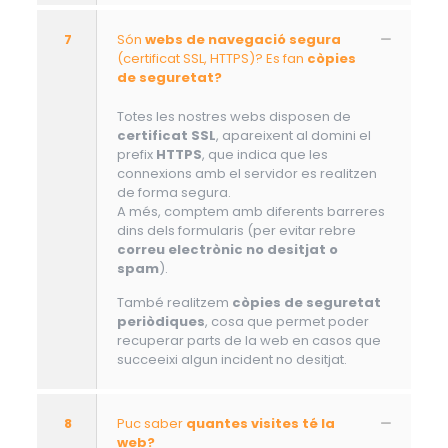
7
Són
webs de navegació segura
(certificat SSL, HTTPS)? Es fan
còpies
de seguretat?
Totes les nostres webs disposen de
certificat SSL
, apareixent al domini el
prefix
HTTPS
, que indica que les
connexions amb el servidor es realitzen
de forma segura.
A més, comptem amb diferents barreres
dins dels formularis (per evitar rebre
correu electrònic no desitjat o
spam
).
També realitzem
còpies de seguretat
periòdiques
, cosa que permet poder
recuperar parts de la web en casos que
succeeixi algun incident no desitjat.
8
Puc saber
quantes visites té la
web?