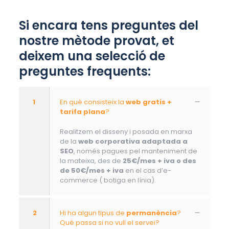
Si encara tens preguntes del
nostre mètode provat, et
deixem una selecció de
preguntes frequents:
1
En què consisteix la
web gratis +
tarifa plana
?
Realitzem el disseny i posada en marxa
de la
web corporativa adaptada a
SEO
, només pagues pel manteniment de
la mateixa, des de
25€/mes + iva o des
de 50€/mes + iva
en el cas d’e-
commerce ( botiga en línia).
2
Hi ha algun tipus de
permanència
?
Què passa si no vull el servei?