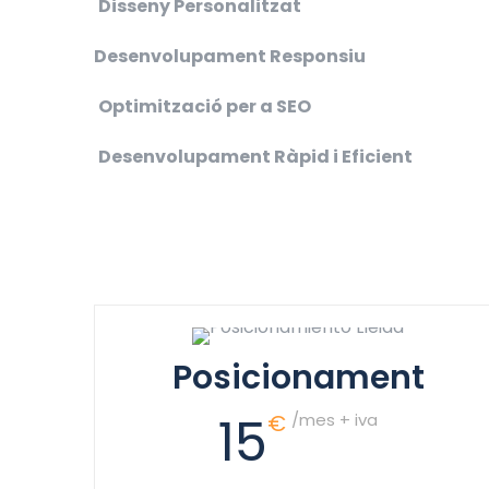
Disseny Personalitzat
Desenvolupament Responsiu
Optimització per a SEO
Desenvolupament Ràpid i Eficient
Posicionament
15
€
/mes + iva