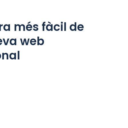
a més fàcil de
teva web
onal