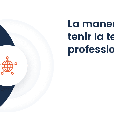
La maner
tenir la 
professi