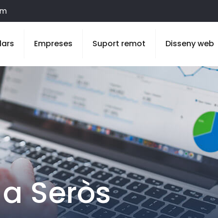
om
lars
Empreses
Suport remot
Disseny web
 a Seròs