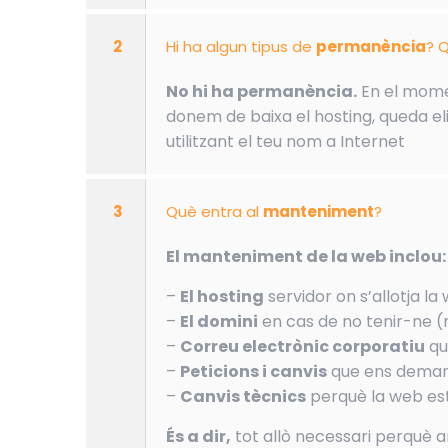
2
Hi ha algun tipus de
permanència
? Q
No hi ha permanència.
En el momen
donem de baixa el hosting, queda eli
utilitzant el teu nom a Internet
3
Què entra al
manteniment
?
El manteniment de la web inclou:
–
El hosting
servidor on s’allotja la
–
El domini
en cas de no tenir-ne (
–
Correu electrònic corporatiu
qu
–
Peticions i canvis
que ens demani
–
Canvis tècnics
perquè la web est
És a dir,
tot allò necessari perquè 