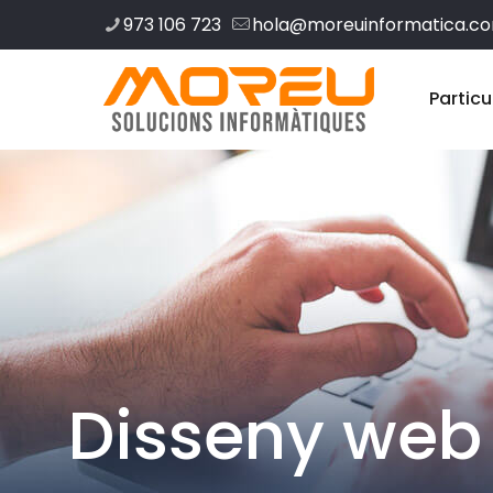
973 106 723
hola@moreuinformatica.c
Particu
Disseny web