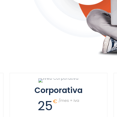
Corporativa
25
€
/mes + iva