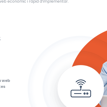
 web econòmic i ràpid d’implementar.
s
a web
tes