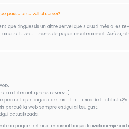
uè passa si no vull el servei?
t que tinguessis un altre servei que s’ajusti més a les tev
minada la web i deixes de pagar manteniment. Això sí, el 
 web.
nom a Internet que es reserva).
e permet que tinguis correus electrònics de l’estil info@
s perquè la web sempre estigui al teu gust.
igui actualitzada.
amb un pagament únic mensual tinguis la
web sempre al 