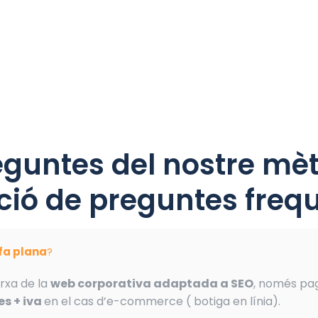
eguntes del nostre mèt
ió de preguntes frequ
ifa plana
?
rxa de la
web corporativa adaptada a SEO
, només pa
s + iva
en el cas d’e-commerce ( botiga en línia).