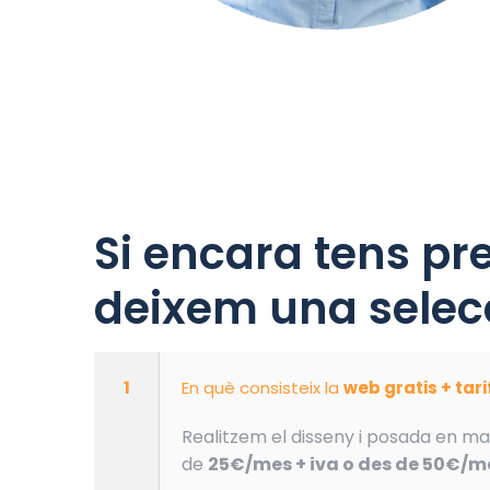
Si encara tens pr
deixem una selecc
1
En què consisteix la
web gratis + tar
Realitzem el disseny i posada en ma
de
25€/mes + iva o des de 50€/me