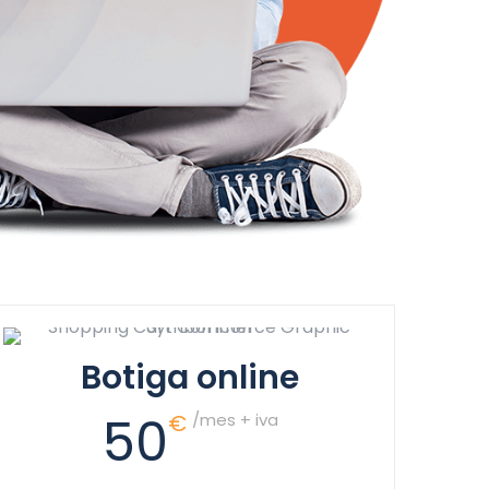
Botiga online
50
€
/mes + iva