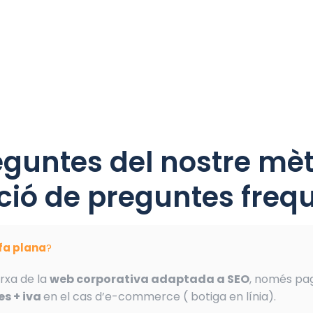
eguntes del nostre mèt
ió de preguntes frequ
ifa plana
?
rxa de la
web corporativa adaptada a SEO
, només pa
s + iva
en el cas d’e-commerce ( botiga en línia).