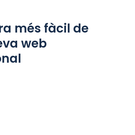
a més fàcil de
teva web
onal