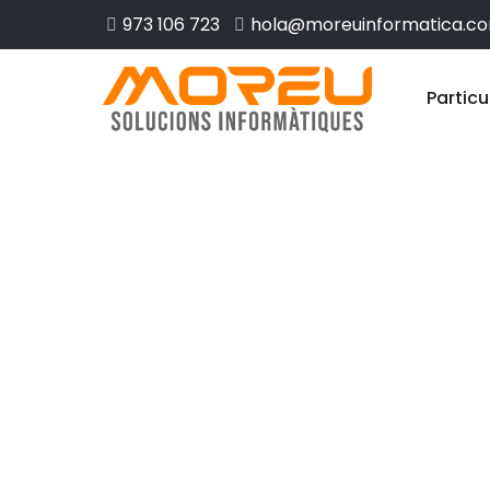
973 106 723
hola@moreuinformatica.c
Particu
Disseny web a