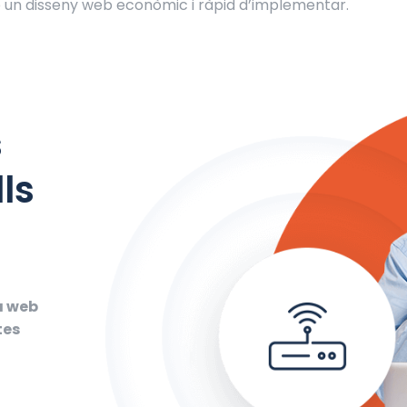
mb un disseny web econòmic i ràpid d’implementar.
s
ls
a web
tes