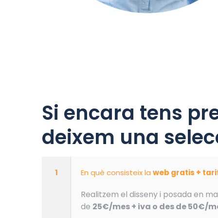
Si encara tens pr
deixem una selecc
1
En què consisteix la
web gratis + tar
Realitzem el disseny i posada en ma
de
25€/mes + iva o des de 50€/me