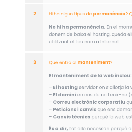
2
Hi ha algun tipus de
permanència
? Q
No hi ha permanència.
En el momen
donem de baixa el hosting, queda eli
utilitzant el teu nom a Internet
3
Què entra al
manteniment
?
El manteniment de la web inclou:
–
El hosting
servidor on s’allotja la
–
El domini
en cas de no tenir-ne (
–
Correu electrònic corporatiu
qu
–
Peticions i canvis
que ens demani
–
Canvis tècnics
perquè la web est
És a dir,
tot allò necessari perquè 