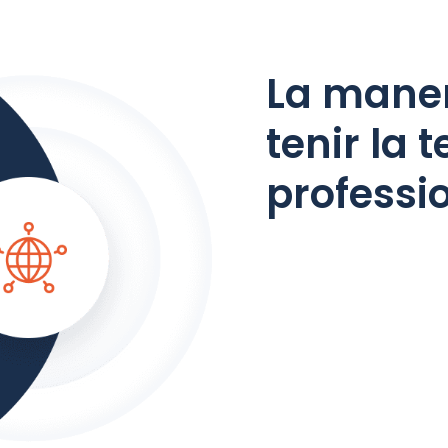
La maner
tenir la 
professi