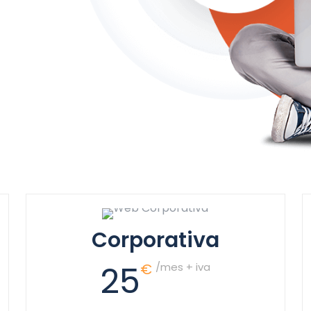
Corporativa
25
€
/mes + iva