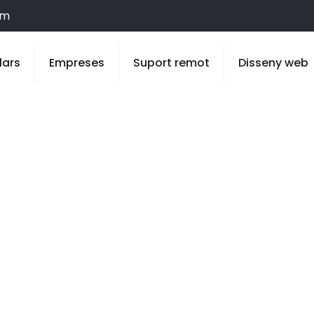
om
lars
Empreses
Suport remot
Disseny web
 Valls d’Aguila