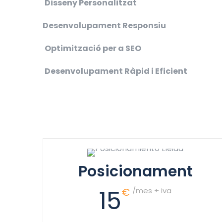
Disseny Personalitzat
Desenvolupament Responsiu
Optimització per a SEO
Desenvolupament Ràpid i Eficient
Posicionament
15
€
/mes + iva