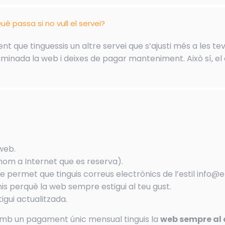
uè passa si no vull el servei?
t que tinguessis un altre servei que s’ajusti més a les tev
minada la web i deixes de pagar manteniment. Això sí, el 
 web.
nom a Internet que es reserva).
e permet que tinguis correus electrònics de l’estil info@
s perquè la web sempre estigui al teu gust.
igui actualitzada.
amb un pagament únic mensual tinguis la
web sempre al 