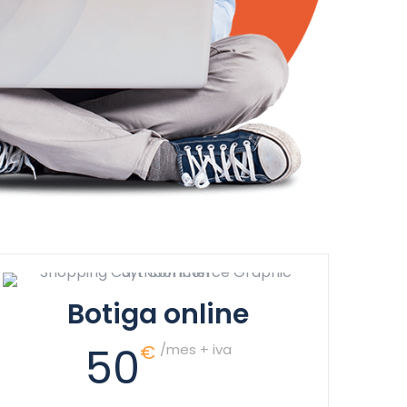
Botiga online
50
€
/mes + iva