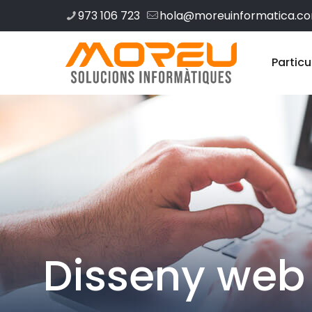
973 106 723
hola@moreuinformatica.c
Particu
Disseny web 