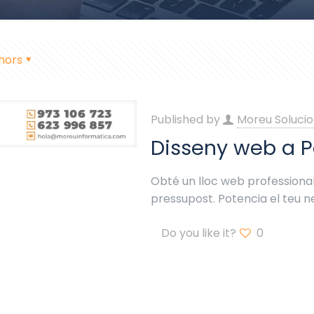
hors
Published by
Moreu Solucio
Disseny web a Po
Obté un lloc web professional 
pressupost. Potencia el teu n
Do you like it?
0