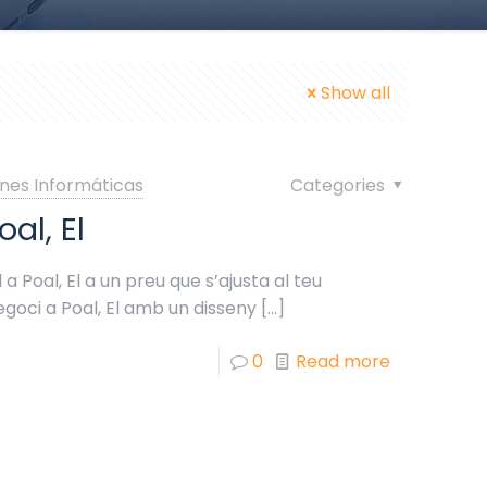
Show all
nes Informáticas
Categories
al, El
a Poal, El a un preu que s’ajusta al teu
egoci a Poal, El amb un disseny
[…]
0
Read more