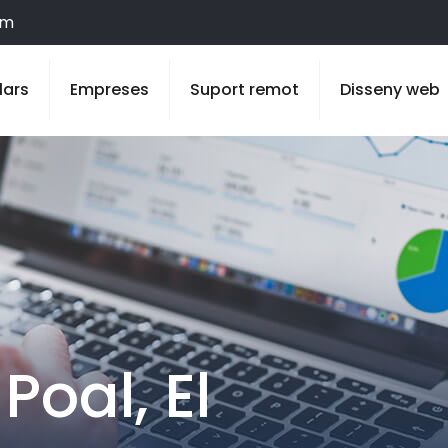
om
lars
Empreses
Suport remot
Disseny web
Poal, El