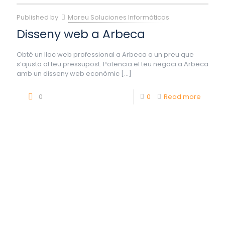
Published by
Moreu Soluciones Informáticas
Disseny web a Arbeca
Obté un lloc web professional a Arbeca a un preu que
s’ajusta al teu pressupost. Potencia el teu negoci a Arbeca
amb un disseny web econòmic
[…]
0
0
Read more