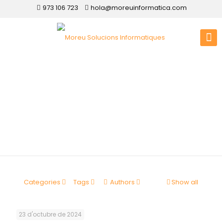
973 106 723
hola@moreuinformatica.com
Disseny web Arbeca
Categories
Tags
Authors
Show all
23 d'octubre de 2024